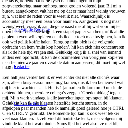
die tas is, ik denk dat ik de fysio behandelingen in mijn
zorgverzekering maar omhoog moet gooien volgend jaar. Bij mijn
bureau aangekomen valt het me op dat er maar heel weinig vrouwen
zijn, wat hier de reden voor is weet ik niet. Waarschijnlijk is
accountancy meer een baan voor mannen. Aangezien ik nog maar
weinig weet, vraag ik aan diegene naast me of hij wat voor mij te
Tip van de Redactie
doen heeft. Als eerste krijg ik een stapel papier van hem, of ik al die
papieren even wil kopiëren en als ik daar toch mee bezig ben, kan ik
ook wel gelijk koffie halen. Terug op mijn plek is de volgende
opdracht van hem ‘mijn kop houden’, hij kan zich niet concentreren
als ik de hele tijd vragen stel. Gelukkig krijg ik al snel van iemand
anders een opdracht, ik kan de documenten van vorig jaar kopiëren
naar het nieuwe jaar en overal de datum aanpassen, dit moet mij wel
Redactie
lukken!
Een half jaar verder ben ik er wel achter dat niet alle clichés waar
zijn, alleen busy season moet nog komen, dus ik ben benieuwd wat
mij hier te wachten staat. Het is 1 januari en ik kom om 9 uur in de
ochtend binnen, meerdere collega’s zeggen ‘Goedemiddag’ tegen
mij. Mijn werk vandaag is alle jaarrekeningen opvragen bij klanten.
Gelukkig kan ik alle klanten hetzelfde bericht sturen, in de
Oud-redactieleden
afgelopen paar maanden heb ik namelijk goed geleerd hoe je CTRL
C en CTRL V gebruikt. De komende tijd kan ik ook weer lekker
veel naar klanten. Ik zelf vind dit hartstikke leuk, maar volgens mij
vindt de klant het wat minder. Soms lijkt het wel alsof ze niet blij