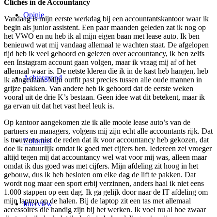
Clichés in de Accountancy
Opinie
Vandaag is mijn eerste werkdag bij een accountantskantoor waar ik
begin als junior assistent. Een paar maanden geleden zat ik nog op
het VWO en nu heb ik al mijn eigen baan met lease auto. Ik ben
benieuwd wat mij vandaag allemaal te wachten staat. De afgelopen
tijd heb ik veel gehoord en gelezen over accountancy, ik ben zelfs
een Instagram account gaan volgen, maar ik vraag mij af of het
allemaal waar is. De netste kleren die ik in de kast heb hangen, heb
Achtergrond
ik aangedaan. Mijn outfit past precies tussen alle oude mannen in
grijze pakken. Van andere heb ik gehoord dat de eerste weken
vooral uit de drie K’s bestaan. Geen idee wat dit betekent, maar ik
ga ervan uit dat het vast heel leuk is.
Op kantoor aangekomen zie ik alle mooie lease auto’s van de
partners en managers, volgens mij zijn echt alle accountants rijk. Dat
is trouwens niet de reden dat ik voor accountancy heb gekozen, dat
Columns
doe ik natuurlijk omdat ik goed met cijfers ben. Iedereen zei vroeger
altijd tegen mij dat accountancy wel wat voor mij was, alleen maar
omdat ik dus goed was met cijfers. Mijn afdeling zit hoog in het
gebouw, dus ik heb besloten om elke dag de lift te pakken. Dat
wordt nog maar een sport erbij verzinnen, anders haal ik niet eens
1.000 stappen op een dag. Ik ga gelijk door naar de IT afdeling om
mijn laptop op de halen. Bij de laptop zit een tas met allemaal
Interview
accessoires die handig zijn bij het werken. Ik voel nu al hoe zwaar