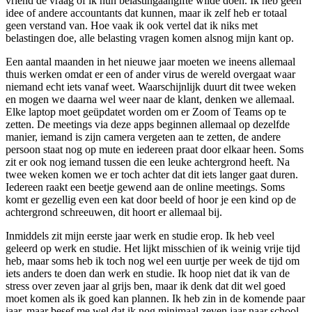
vriend de vraag of ik hun belastingaangifte wilde doen. Ik heb geen
idee of andere accountants dat kunnen, maar ik zelf heb er totaal
geen verstand van. Hoe vaak ik ook vertel dat ik niks met
belastingen doe, alle belasting vragen komen alsnog mijn kant op.
Een aantal maanden in het nieuwe jaar moeten we ineens allemaal
thuis werken omdat er een of ander virus de wereld overgaat waar
niemand echt iets vanaf weet. Waarschijnlijk duurt dit twee weken
en mogen we daarna wel weer naar de klant, denken we allemaal.
Elke laptop moet geüpdatet worden om er Zoom of Teams op te
zetten. De meetings via deze apps beginnen allemaal op dezelfde
manier, iemand is zijn camera vergeten aan te zetten, de andere
persoon staat nog op mute en iedereen praat door elkaar heen. Soms
zit er ook nog iemand tussen die een leuke achtergrond heeft. Na
twee weken komen we er toch achter dat dit iets langer gaat duren.
Iedereen raakt een beetje gewend aan de online meetings. Soms
komt er gezellig even een kat door beeld of hoor je een kind op de
achtergrond schreeuwen, dit hoort er allemaal bij.
Inmiddels zit mijn eerste jaar werk en studie erop. Ik heb veel
geleerd op werk en studie. Het lijkt misschien of ik weinig vrije tijd
heb, maar soms heb ik toch nog wel een uurtje per week de tijd om
iets anders te doen dan werk en studie. Ik hoop niet dat ik van de
stress over zeven jaar al grijs ben, maar ik denk dat dit wel goed
moet komen als ik goed kan plannen. Ik heb zin in de komende paar
jaar, maar besef me wel dat ik nog minimaal zeven jaar naar school