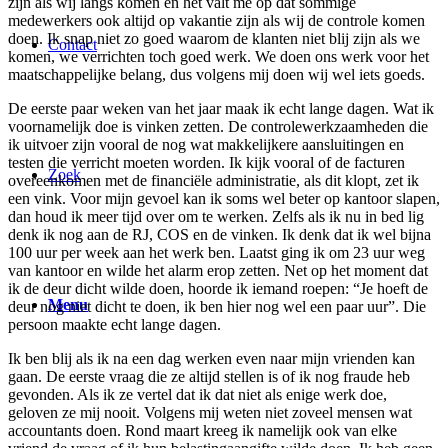
zijn als wij langs komen en het valt me op dat sommige
medewerkers ook altijd op vakantie zijn als wij de controle komen
doen. Ik snap niet zo goed waarom de klanten niet blij zijn als we
Contact
komen, we verrichten toch goed werk. We doen ons werk voor het
maatschappelijke belang, dus volgens mij doen wij wel iets goeds.
De eerste paar weken van het jaar maak ik echt lange dagen. Wat ik
voornamelijk doe is vinken zetten. De controlewerkzaamheden die
ik uitvoer zijn vooral de nog wat makkelijkere aansluitingen en
testen die verricht moeten worden. Ik kijk vooral of de facturen
Zoek
overeenkomen met de financiële administratie, als dit klopt, zet ik
een vink. Voor mijn gevoel kan ik soms wel beter op kantoor slapen,
dan houd ik meer tijd over om te werken. Zelfs als ik nu in bed lig
denk ik nog aan de RJ, COS en de vinken. Ik denk dat ik wel bijna
100 uur per week aan het werk ben. Laatst ging ik om 23 uur weg
van kantoor en wilde het alarm erop zetten. Net op het moment dat
ik de deur dicht wilde doen, hoorde ik iemand roepen: “Je hoeft de
Menu
deur nog niet dicht te doen, ik ben hier nog wel een paar uur”. Die
persoon maakte echt lange dagen.
Ik ben blij als ik na een dag werken even naar mijn vrienden kan
gaan. De eerste vraag die ze altijd stellen is of ik nog fraude heb
gevonden. Als ik ze vertel dat ik dat niet als enige werk doe,
geloven ze mij nooit. Volgens mij weten niet zoveel mensen wat
accountants doen. Rond maart kreeg ik namelijk ook van elke