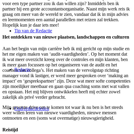
voor een type partner zou ik dan willen zijn? Inmiddels ben ik
partner bij een grote accountantsorganisatie. Naast mijn werk reis ik
graag om meer van de wereld te zien, vandaar dat ik in mijn advies
en leermomenten een aantal parallellen met reizen zal trekken.
Hopelijk kun je daar iets mee!
Tip van de Redactie
Het ontdekken van nieuwe plaatsen, landschappen en culturen
Aan het begin van mijn carrière heb ik mij gericht op mijn studie en
het me eigen maken van ‘audit-vaardigheden’. Op het moment dat
ik wat meer overzicht kreeg over de controles en mijn klanten, ben
ik meer gaan focussen op het organiseren van de audit en het
Redactie
coachen van collega’s. Het maken van de vervolgstap richting
manager vond ik lastiger, er werd meer gesproken over ‘making an
impact’ en ‘gesprekspartner’ zijn. Deze wat meer softe competenties
zijn moeilijker meetbaar en gaan qua coaching soms met wat vallen
en opstaan. Het mij blijven ontwikkelen heeft mij echter zowel
zakelijk als privé verder gebracht.
Mijn grootste drive om te komen tot waar ik nu ben is het steeds
Oud-redactieleden
weer willen leren van nieuwe vaardigheden, nieuwe mensen
ontmoeten en een (soms wat overmatige) nieuwsgierigheid.
Reistijd