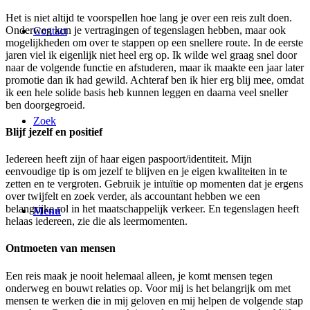
Het is niet altijd te voorspellen hoe lang je over een reis zult doen.
Onderweg kun je vertragingen of tegenslagen hebben, maar ook
Contact
mogelijkheden om over te stappen op een snellere route. In de eerste
jaren viel ik eigenlijk niet heel erg op. Ik wilde wel graag snel door
naar de volgende functie en afstuderen, maar ik maakte een jaar later
promotie dan ik had gewild. Achteraf ben ik hier erg blij mee, omdat
ik een hele solide basis heb kunnen leggen en daarna veel sneller
ben doorgegroeid.
Zoek
Blijf jezelf en positief
Iedereen heeft zijn of haar eigen paspoort/identiteit. Mijn
eenvoudige tip is om jezelf te blijven en je eigen kwaliteiten in te
zetten en te vergroten. Gebruik je intuïtie op momenten dat je ergens
over twijfelt en zoek verder, als accountant hebben we een
belangrijke rol in het maatschappelijk verkeer. En tegenslagen heeft
Menu
helaas iedereen, zie die als leermomenten.
Ontmoeten van mensen
Een reis maak je nooit helemaal alleen, je komt mensen tegen
onderweg en bouwt relaties op. Voor mij is het belangrijk om met
mensen te werken die in mij geloven en mij helpen de volgende stap